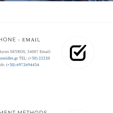
HONE - ΕΜΑΙL
Skyros SKYROS, 34007 Email:
omides.gr
TEL:
(+30) 22220
ob:
(+30) 6972694434
MENT METHODS