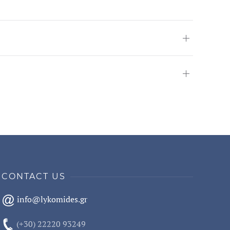
CONTACT US
info@lykomides.gr
(+30) 22220 93249