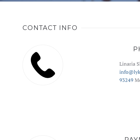
CONTACT INFO
P
Linaria 
info@lyk
93249
M
PAY