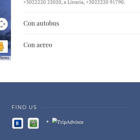
+3022220 22020, a Linaria, +3022220 91790.
Con autobus
Con aereo
Terms
FIND US