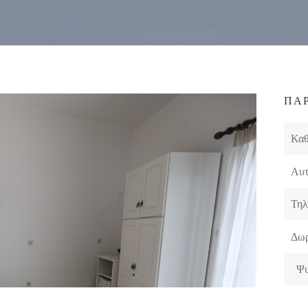
ΠΑ
Καθ
Αυτ
Τηλ
Δωρ
Ψυ
Χρη